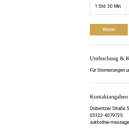
E
1 Std. 30 Min.
1
S
t
d
Weiter
3
0
M
i
Umbuchung & K
n
.
Für Stornierungen 
Kontaktangaben
Döberitzer Straße 
03322-4079725
sukhothai-massag